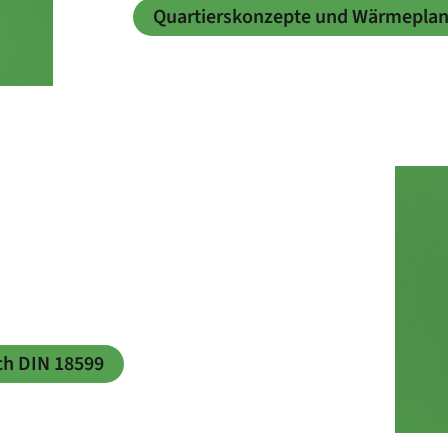
Quartierskonzepte und Wärmepla
h DIN 18599